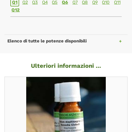
Q1
Q2
Q3
Q4
Q5
Q6
Q7
Q8
Q9
Q10
Q11
Q12
Elenco di tutte le potenze disponibili
Ulteriori informazioni ...