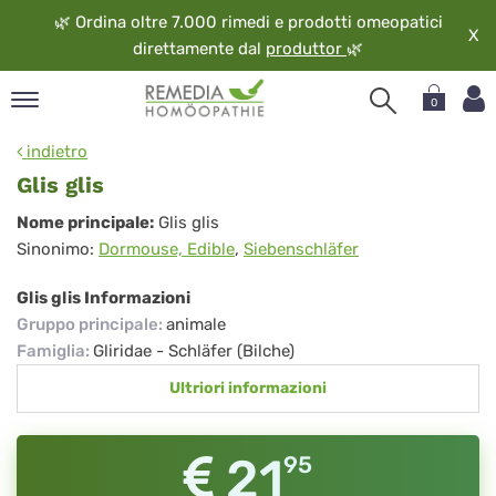
🌿
Ordina oltre 7.000 rimedi e prodotti omeopatici
X
direttamente dal
produttor
🌿
0
pand
indietro
ngua
Glis glis
pand
Glis
Nome principale:
Glis glis
op
Sinonimo:
Dormouse, Edible
,
Siebenschläfer
glis
pand
eopatia
Glis glis Informazioni
pand
Gruppo principale
:
animale
vizio
Famiglia
:
Gliridae - Schläfer (Bilche)
pand
Ultriori informazioni
guardo
21
95