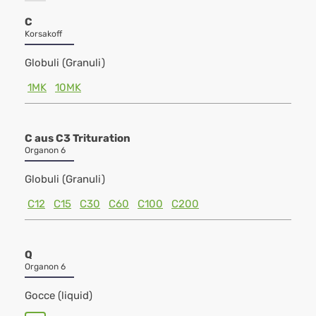
C
Korsakoff
Globuli (Granuli)
1MK
10MK
C aus C3 Trituration
Organon 6
Globuli (Granuli)
C12
C15
C30
C60
C100
C200
Q
Organon 6
Gocce (liquid)