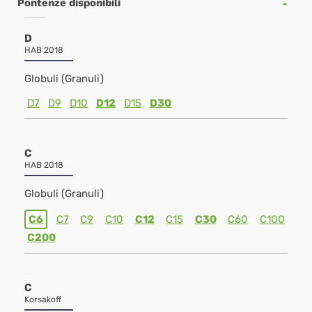
Pontenze disponibili
D
HAB 2018
Globuli (Granuli)
D7
D9
D10
D12
D15
D30
C
HAB 2018
Globuli (Granuli)
C6
C7
C9
C10
C12
C15
C30
C60
C100
C200
C
Korsakoff