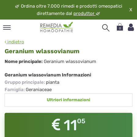
🌿
Ordina oltre 7.000 rimedi e prodotti omeopatici
X
direttamente dal
produttor
🌿
0
pand
indietro
ngua
Geranium wlassovianum
pand
Geranium
Nome principale:
Geranium wlassovianum
op
wlassovianum
pand
Geranium wlassovianum Informazioni
eopatia
Gruppo principale
:
pianta
pand
Famiglia
:
Geraniaceae
vizio
Ultriori informazioni
pand
guardo
11
05