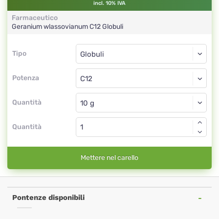
incl. 10% IVA
Farmaceutico
Geranium wlassovianum
C12
Globuli
Tipo
Tipo
Globuli
Potenza
C12
Globuli
Quantità
Quantità
Mettere nel carello
Pontenze disponibili