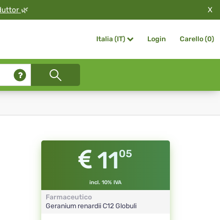
X
duttor
🌿
Login
Carello (
0
)
Italia (IT)
11
05
incl. 10% IVA
Farmaceutico
Geranium renardii
C12
Globuli