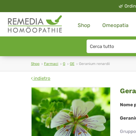
🌿
Ordin
Shop
Omeopatia
Search
type
Shop
Farmaci
G
GE
Geranium renardii
indietro
Ge
Gera
ren
Nome p
Gerani
Gruppo 