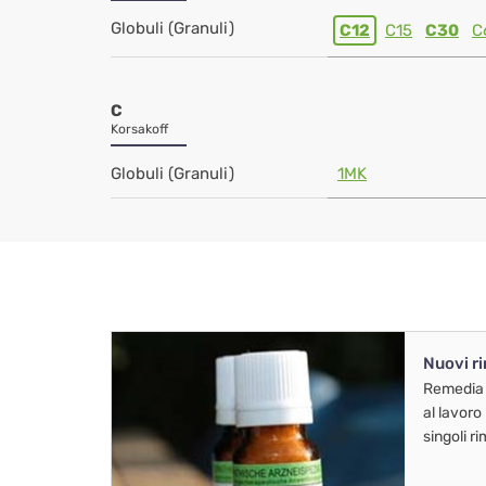
Globuli (Granuli)
C12
C15
C30
C
C
Korsakoff
Globuli (Granuli)
1MK
Nuovi r
Remedia
al lavoro
singoli r