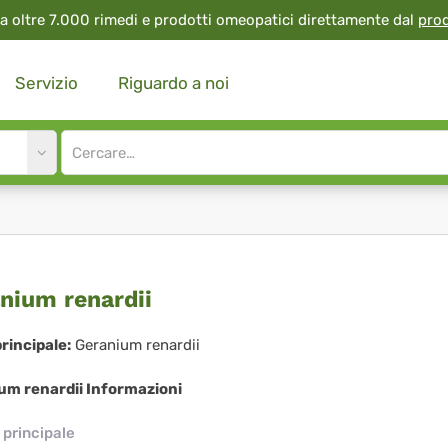
a oltre 7.000 rimedi e prodotti omeopatici direttamente dal
pro
Servizio
Riguardo a noi
Site
search
input
ranium
nium renardii
ardii
rincipale:
Geranium renardii
um renardii Informazioni
principale