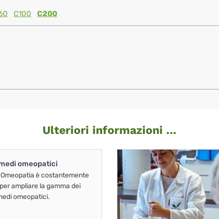
60
C100
C200
Ulteriori informazioni ...
imedi omeopatici
 Omeopatia è costantemente
 per ampliare la gamma dei
imedi omeopatici.