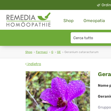
🌿
Ordin
Shop
Omeopatia
Search
type
Shop
Farmaci
G
GE
Geranium cataractarum
indietro
Ge
Gera
cat
Nome p
Gerani
Gruppo 