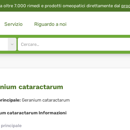
a oltre 7.000 rimedi e prodotti omeopatici direttamente dal
pro
Servizio
Riguardo a noi
Site
search
input
ranium
nium cataractarum
aractarum
rincipale:
Geranium cataractarum
um cataractarum Informazioni
principale