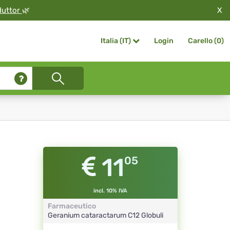
X
duttor
🌿
Login
Carello (
0
)
Italia (IT)
11
05
incl. 10% IVA
Farmaceutico
Geranium cataractarum
C12
Globuli