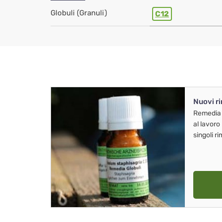
Globuli (Granuli)
C12
Nuovi r
Remedia
al lavoro
singoli r