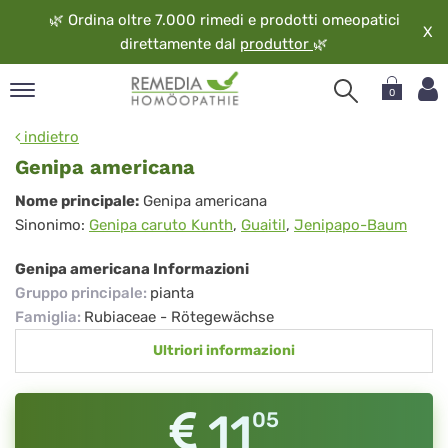
🌿
Ordina oltre 7.000 rimedi e prodotti omeopatici
X
direttamente dal
produttor
🌿
0
pand
indietro
ngua
Genipa americana
pand
Genipa
Nome principale:
Genipa americana
op
Sinonimo:
Genipa caruto Kunth
,
Guaitil
,
Jenipapo-Baum
americana
pand
eopatia
Genipa americana Informazioni
pand
Gruppo principale
:
pianta
vizio
Famiglia
:
Rubiaceae - Rötegewächse
pand
Ultriori informazioni
guardo
11
05