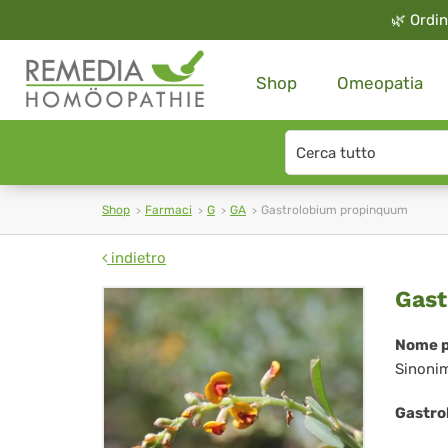
🌿
Ordin
Shop
Omeopatia
Search
type
Shop
Farmaci
G
GA
Gastrolobium propinquum
indietro
Gas
Gast
pr
Nome p
Sinoni
Gastro