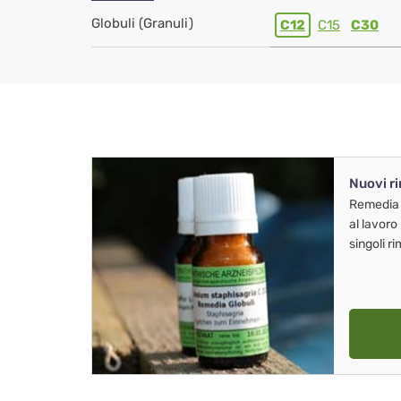
Globuli (Granuli)
C12
C15
C30
Nuovi r
Remedia
al lavoro
singoli r