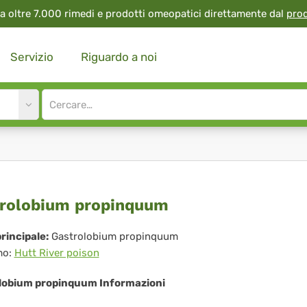
a oltre 7.000 rimedi e prodotti omeopatici direttamente dal
pro
Servizio
Riguardo a noi
Site
search
input
trolobium
rolobium propinquum
opinquum
rincipale:
Gastrolobium propinquum
mo:
Hutt River poison
lobium propinquum Informazioni