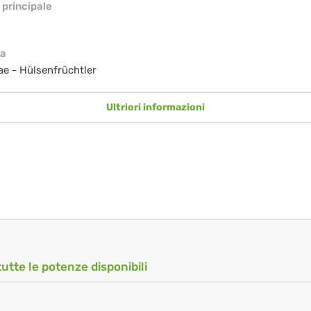
principale
ia
e - Hülsenfrüchtler
Ultriori informazioni
tutte le potenze disponibili