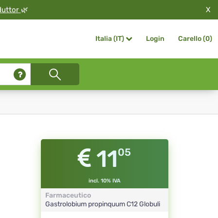
X
duttor
🌿
Login
Carello (
0
)
Italia (IT)
11
05
incl. 10% IVA
Farmaceutico
Gastrolobium propinquum
C12
Globuli