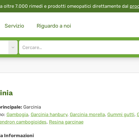
a oltre 7.000 rimedi e prodotti omeopatici direttamente dal
pro
Servizio
Riguardo a noi
Site
search
input
cinia
inia
rincipale:
Garcinia
mo:
Gambogia
,
Garcinia hanbury
,
Garcinia morella
,
Gummi gutti
,
G
endron cambogioides
,
Resina garcinae
ia Informazioni