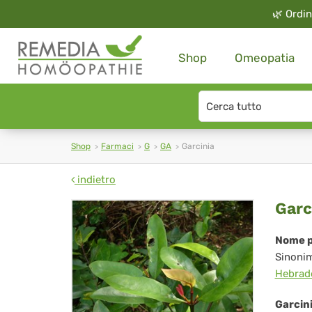
🌿
Ordin
Shop
Omeopatia
Search
type
Shop
Farmaci
G
GA
Garcinia
indietro
Gar
Garc
Nome p
Sinoni
Hebrad
Garcin