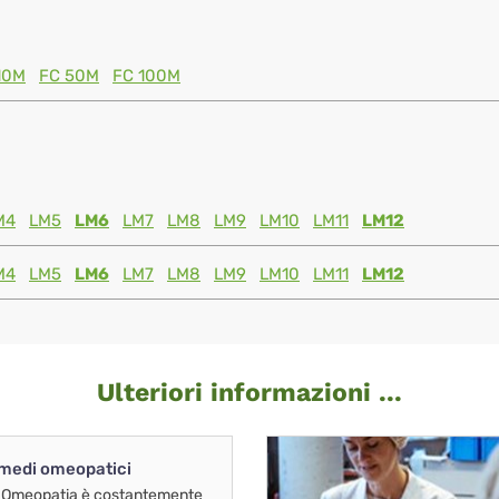
10M
FC 50M
FC 100M
M4
LM5
LM6
LM7
LM8
LM9
LM10
LM11
LM12
M4
LM5
LM6
LM7
LM8
LM9
LM10
LM11
LM12
Ulteriori informazioni ...
imedi omeopatici
 Omeopatia è costantemente