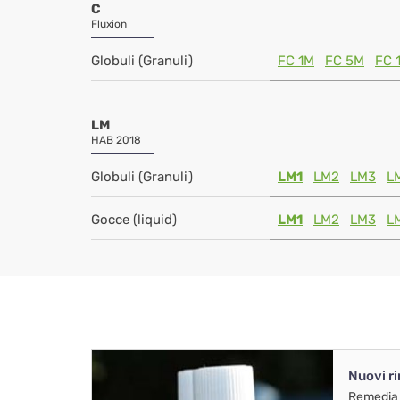
C
Fluxion
Globuli (Granuli)
FC 1M
FC 5M
FC 
LM
HAB 2018
Globuli (Granuli)
LM1
LM2
LM3
L
Gocce (liquid)
LM1
LM2
LM3
L
Nuovi r
Remedia