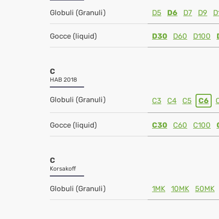
Globuli (Granuli)
D5
D6
D7
D9
D
Gocce (liquid)
D30
D60
D100
C
HAB 2018
Globuli (Granuli)
C3
C4
C5
C6
Gocce (liquid)
C30
C60
C100
C
Korsakoff
Globuli (Granuli)
1MK
10MK
50MK