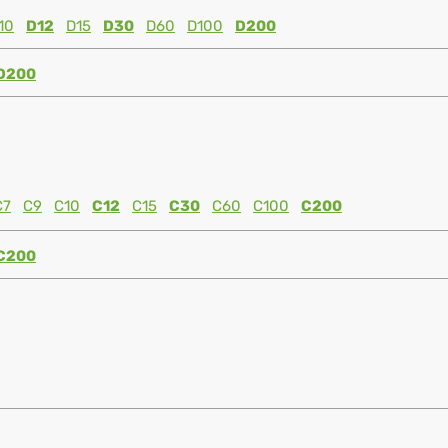
10
D12
D15
D30
D60
D100
D200
D200
C7
C9
C10
C12
C15
C30
C60
C100
C200
C200