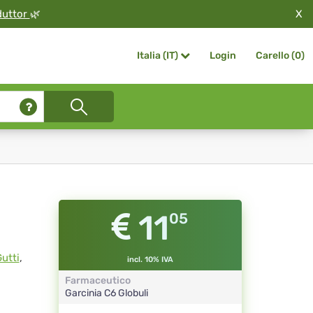
X
duttor
🌿
Login
Carello (
0
)
Italia (IT)
11
05
utti
,
incl. 10% IVA
Farmaceutico
Garcinia
C6
Globuli