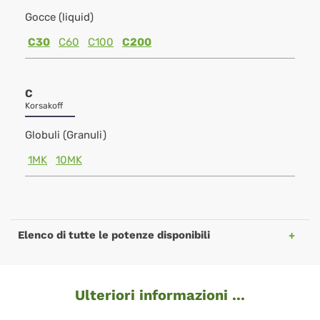
Gocce (liquid)
C30
C60
C100
C200
C
Korsakoff
Globuli (Granuli)
1MK
10MK
Elenco di tutte le potenze disponibili
Ulteriori informazioni ...