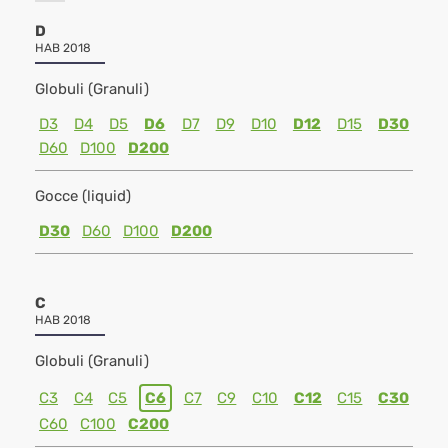
D
HAB 2018
Globuli (Granuli)
D3
D4
D5
D6
D7
D9
D10
D12
D15
D30
D60
D100
D200
Gocce (liquid)
D30
D60
D100
D200
C
HAB 2018
Globuli (Granuli)
C3
C4
C5
C6
C7
C9
C10
C12
C15
C30
C60
C100
C200