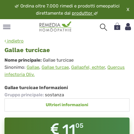
🌿
Ordina oltre 7.000 rimedi e prodotti omeopatici
X
direttamente dal
produttor
🌿
0
pand
indietro
ngua
Gallae turcicae
pand
Gallae
Nome principale:
Gallae turcicae
op
Sinonimo:
Gallae
,
Gallae turcae
,
Gallapfel, echter
,
Quercus
turcicae
pand
infectoria Oliv.
eopatia
pand
Gallae turcicae Informazioni
vizio
Gruppo principale
:
sostanza
pand
Ultriori informazioni
guardo
11
05