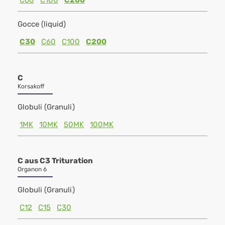
C60
C100
C200
Gocce (liquid)
C30
C60
C100
C200
C
Korsakoff
Globuli (Granuli)
1MK
10MK
50MK
100MK
C aus C3 Trituration
Organon 6
Globuli (Granuli)
C12
C15
C30