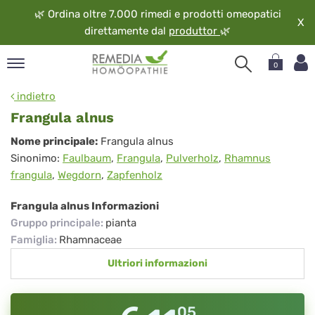
🌿
Ordina oltre 7.000 rimedi e prodotti omeopatici
X
direttamente dal
produttor
🌿
0
pand
indietro
ngua
Frangula alnus
pand
Frangula
Nome principale:
Frangula alnus
op
Sinonimo:
Faulbaum
,
Frangula
,
Pulverholz
,
Rhamnus
alnus
pand
frangula
,
Wegdorn
,
Zapfenholz
eopatia
pand
Frangula alnus Informazioni
vizio
Gruppo principale
:
pianta
pand
Famiglia
:
Rhamnaceae
guardo
Ultriori informazioni
05