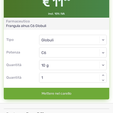
11
incl. 10% IVA
Farmaceutico
Frangula alnus
C6
Globuli
Tipo
Tipo
Globuli
Potenza
C6
Globuli
Quantità
Quantità
Mettere nel carello