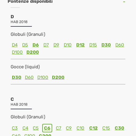
Pontenze disponibili
D
HAB 2018
Globuli (Granuli)
D4
D5
D6
D7
D9
D10
D12
D15
D30
D60
D100
D200
Gocce (liquid)
D30
D60
D100
D200
C
HAB 2018
Globuli (Granuli)
C3
C4
C5
C6
C7
C9
C10
C12
C15
C30