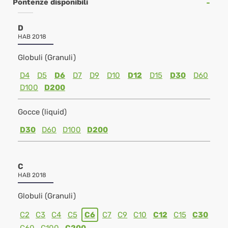
Pontenze disponibili
D
HAB 2018
Globuli (Granuli)
D4
D5
D6
D7
D9
D10
D12
D15
D30
D60
D100
D200
Gocce (liquid)
D30
D60
D100
D200
C
HAB 2018
Globuli (Granuli)
C2
C3
C4
C5
C6
C7
C9
C10
C12
C15
C30