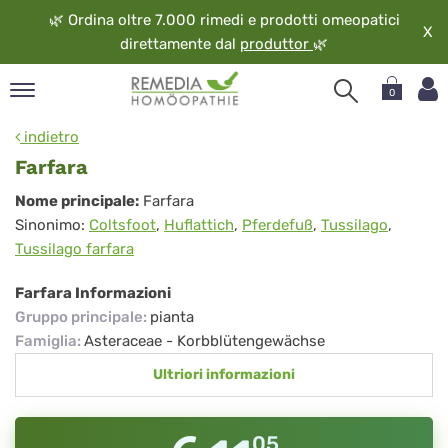
🌿
Ordina oltre 7.000 rimedi e prodotti omeopatici
X
direttamente dal
produttor
🌿
0
pand
indietro
ngua
Farfara
pand
Farfara
Nome principale:
Farfara
op
Sinonimo:
Coltsfoot
,
Huflattich
,
Pferdefuß
,
Tussilago
,
pand
Tussilago farfara
eopatia
pand
Farfara Informazioni
vizio
Gruppo principale
:
pianta
pand
Famiglia
:
Asteraceae - Korbblütengewächse
guardo
Ultriori informazioni
05