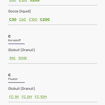
C60
C100
C200
Gocce (liquid)
C30
C60
C100
C200
C
Korsakoff
Globuli (Granuli)
1MK
10MK
C
Fluxion
Globuli (Granuli)
FC 1M
FC 5M
FC 10M