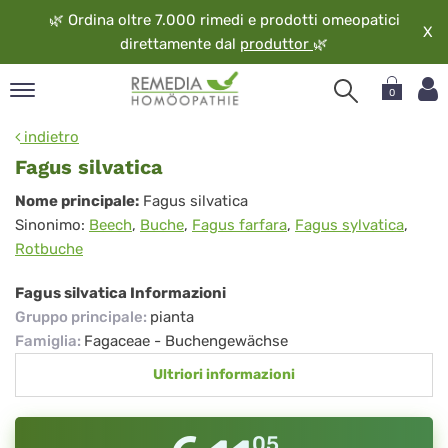
🌿
Ordina oltre 7.000 rimedi e prodotti omeopatici
X
direttamente dal
produttor
🌿
0
pand
indietro
ngua
Fagus silvatica
pand
Fagus
Nome principale:
Fagus silvatica
op
Sinonimo:
Beech
,
Buche
,
Fagus farfara
,
Fagus sylvatica
,
silvatica
pand
Rotbuche
eopatia
pand
Fagus silvatica Informazioni
vizio
Gruppo principale
:
pianta
pand
Famiglia
:
Fagaceae - Buchengewächse
guardo
Ultriori informazioni
05