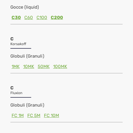
Gocce (liquid)
C30
C60
C100
C200
C
Korsakoff
Globuli (Granuli)
1MK
10MK
50MK
100MK
C
Fluxion
Globuli (Granuli)
FC 1M
FC 5M
FC 10M