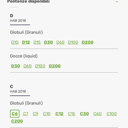
Pontenze disponibili
D
HAB 2018
Globuli (Granuli)
D10
D12
D15
D30
D60
D100
D200
Gocce (liquid)
D30
D60
D100
D200
C
HAB 2018
Globuli (Granuli)
C6
C7
C9
C10
C12
C15
C30
C60
C100
C200