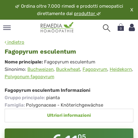
🌿
Ordina oltre 7.000 rimedi e prodotti omeopatici
X
direttamente dal
produttor
🌿
0
pand
indietro
ngua
Fagopyrum esculentum
pand
Fagopyrum
Nome principale:
Fagopyrum esculentum
op
Sinonimo:
Buchweizen
,
Buckwheat
,
Fagopyrum
,
Heidekorn
,
esculentum
pand
Polygonum fagopyrum
eopatia
pand
Fagopyrum esculentum Informazioni
vizio
Gruppo principale
:
pianta
pand
Famiglia
:
Polygonaceae - Knöterichgewächse
guardo
Ultriori informazioni
05