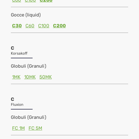
C60
C100
C200
Gocce (liquid)
C30
C60
C100
C200
C
Korsakoff
Globuli (Granuli)
1MK
10MK
50MK
C
Fluxion
Globuli (Granuli)
FC 1M
FC 5M