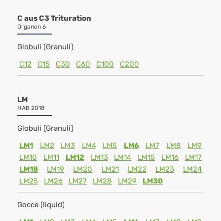
C aus C3 Trituration
Organon 6
Globuli (Granuli)
C12
C15
C30
C60
C100
C200
LM
HAB 2018
Globuli (Granuli)
LM1
LM2
LM3
LM4
LM5
LM6
LM7
LM8
LM9
LM10
LM11
LM12
LM13
LM14
LM15
LM16
LM17
LM18
LM19
LM20
LM21
LM22
LM23
LM24
LM25
LM26
LM27
LM28
LM29
LM30
Gocce (liquid)