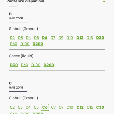
Pontenze disponibili
D
HAB 2018
Globuli (Granuli)
D2
D3
D4
D5
D6
D7
D9
D10
D12
D15
D30
D60
D100
D200
Gocce (liquid)
D30
D60
D100
D200
C
HAB 2018
Globuli (Granuli)
C2
C3
C4
C5
C6
C7
C9
C10
C12
C15
C30