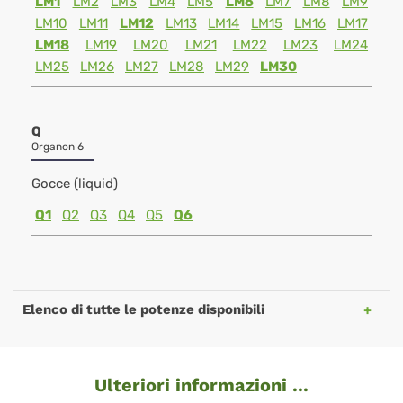
LM1
LM2
LM3
LM4
LM5
LM6
LM7
LM8
LM9
LM10
LM11
LM12
LM13
LM14
LM15
LM16
LM17
LM18
LM19
LM20
LM21
LM22
LM23
LM24
LM25
LM26
LM27
LM28
LM29
LM30
Q
Organon 6
Gocce (liquid)
Q1
Q2
Q3
Q4
Q5
Q6
Elenco di tutte le potenze disponibili
Ulteriori informazioni ...