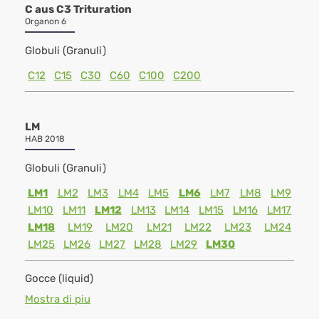
C aus C3 Trituration
Organon 6
Globuli (Granuli)
C12
C15
C30
C60
C100
C200
LM
HAB 2018
Globuli (Granuli)
LM1
LM2
LM3
LM4
LM5
LM6
LM7
LM8
LM9
LM10
LM11
LM12
LM13
LM14
LM15
LM16
LM17
LM18
LM19
LM20
LM21
LM22
LM23
LM24
LM25
LM26
LM27
LM28
LM29
LM30
Gocce (liquid)
Mostra di piu