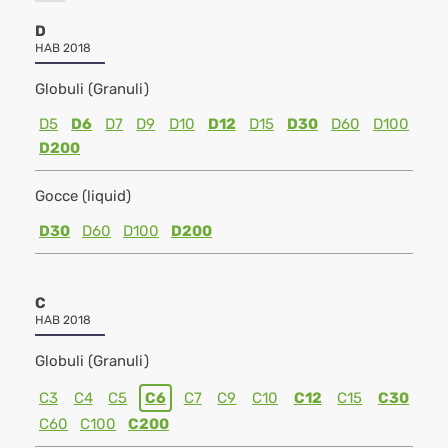
D
HAB 2018
Globuli (Granuli)
D5
D6
D7
D9
D10
D12
D15
D30
D60
D100
D200
Gocce (liquid)
D30
D60
D100
D200
C
HAB 2018
Globuli (Granuli)
C3
C4
C5
C6
C7
C9
C10
C12
C15
C30
C60
C100
C200