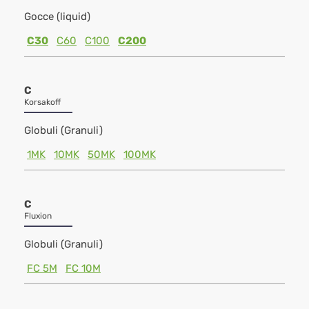
Gocce (liquid)
C30
C60
C100
C200
C
Korsakoff
Globuli (Granuli)
1MK
10MK
50MK
100MK
C
Fluxion
Globuli (Granuli)
FC 5M
FC 10M