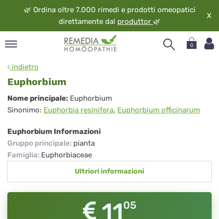
🌿
Ordina oltre 7.000 rimedi e prodotti omeopatici
X
direttamente dal
produttor
🌿
0
pand
indietro
ngua
Euphorbium
pand
Euphorbium
Nome principale:
Euphorbium
op
Sinonimo:
Euphorbia resinifera
,
Euphorbium officinarum
pand
eopatia
Euphorbium Informazioni
pand
Gruppo principale
:
pianta
vizio
Famiglia
:
Euphorbiaceae
pand
Ultriori informazioni
guardo
11
05