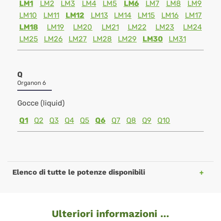
LM1
LM2
LM3
LM4
LM5
LM6
LM7
LM8
LM9
LM10
LM11
LM12
LM13
LM14
LM15
LM16
LM17
LM18
LM19
LM20
LM21
LM22
LM23
LM24
LM25
LM26
LM27
LM28
LM29
LM30
LM31
Q
Organon 6
Gocce (liquid)
Q1
Q2
Q3
Q4
Q5
Q6
Q7
Q8
Q9
Q10
Elenco di tutte le potenze disponibili
Ulteriori informazioni ...