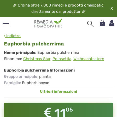
🌿
Ordina oltre 7.000 rimedi e prodotti omeopatici
X
direttamente dal
produttor
🌿
0
pand
indietro
ngua
Euphorbia pulcherrima
pand
Euphorbia
Nome principale:
Euphorbia pulcherrima
op
Sinonimo:
Christmas Star
,
Poinsettia
,
Weihnachtsstern
pulcherrima
pand
eopatia
Euphorbia pulcherrima Informazioni
pand
Gruppo principale
:
pianta
vizio
Famiglia
:
Euphorbiaceae
pand
Ultriori informazioni
guardo
11
05