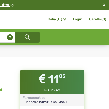
X
duttor
🌿
Login
Carello (
0
)
Italia (IT)
11
05
ut
,
incl. 10% IVA
Farmaceutico
Euphorbia lathyrus
C6
Globuli