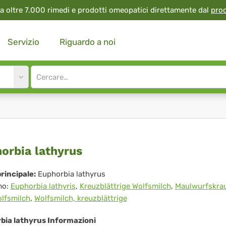
a oltre 7.000 rimedi e prodotti omeopatici direttamente dal
pro
Servizio
Riguardo a noi
Site
search
input
horbia
orbia lathyrus
hyrus
rincipale:
Euphorbia lathyrus
mo:
Euphorbia lathyris
,
Kreuzblättrige Wolfsmilch
,
Maulwurfskra
lfsmilch
,
Wolfsmilch, kreuzblättrige
bia lathyrus Informazioni