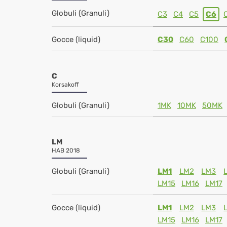
Globuli (Granuli)
C3
C4
C5
C6
Gocce (liquid)
C30
C60
C100
C
Korsakoff
Globuli (Granuli)
1MK
10MK
50MK
LM
HAB 2018
Globuli (Granuli)
LM1
LM2
LM3
LM15
LM16
LM17
Gocce (liquid)
LM1
LM2
LM3
LM15
LM16
LM17