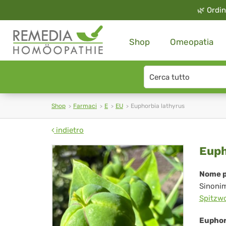
🌿
Ordin
Shop
Omeopatia
Search
type
Shop
Farmaci
E
EU
Euphorbia lathyrus
indietro
Eup
Euph
lat
Nome p
Sinoni
Spitzwo
Euphor