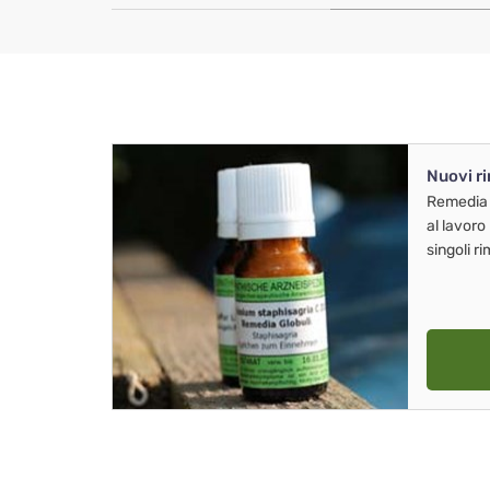
Nuovi r
Remedia
al lavoro
singoli r