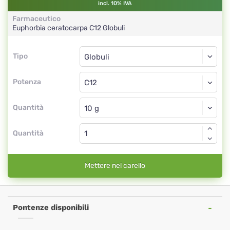
incl. 10% IVA
Farmaceutico
Euphorbia ceratocarpa
C12
Globuli
Tipo
Tipo
Globuli
Potenza
C12
Globuli
Quantità
Quantità
Mettere nel carello
Pontenze disponibili