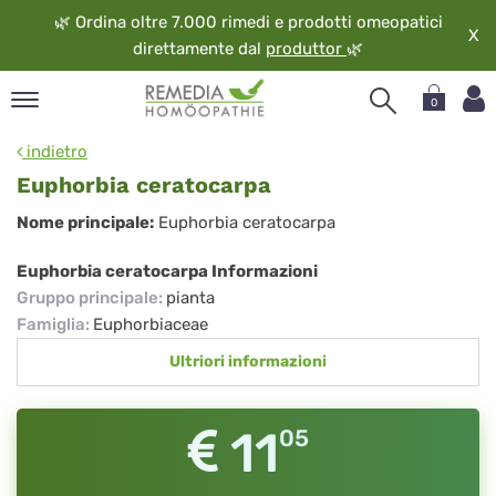
🌿
Ordina oltre 7.000 rimedi e prodotti omeopatici
X
direttamente dal
produttor
🌿
0
pand
indietro
ngua
Euphorbia ceratocarpa
pand
Euphorbia
Nome principale:
Euphorbia ceratocarpa
op
ceratocarpa
pand
Euphorbia ceratocarpa Informazioni
eopatia
Gruppo principale
:
pianta
pand
Famiglia
:
Euphorbiaceae
vizio
Ultriori informazioni
pand
guardo
11
05