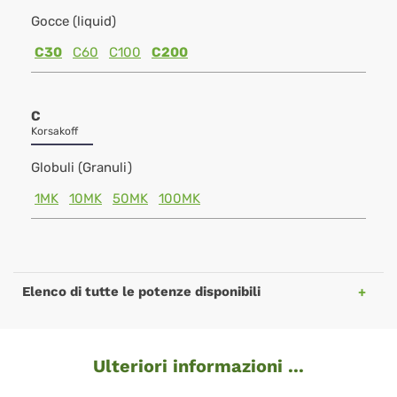
Gocce (liquid)
C30
C60
C100
C200
C
Korsakoff
Globuli (Granuli)
1MK
10MK
50MK
100MK
Elenco di tutte le potenze disponibili
Ulteriori informazioni ...