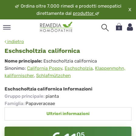
🌿
Ordina oltre 7.000 rimedi e prodotti omeopatici
X
direttamente dal
produttor
🌿
0
pand
indietro
ngua
Eschscholtzia californica
pand
Eschscholtzia
Nome principale:
Eschscholtzia californica
op
Sinonimo:
California Poppy
,
Eschscholzia
,
Klappenmohn,
californica
pand
kalifornischer
,
Schlafmützchen
eopatia
pand
Eschscholtzia californica Informazioni
vizio
Gruppo principale
:
pianta
pand
Famiglia
:
Papaveraceae
guardo
Ultriori informazioni
05