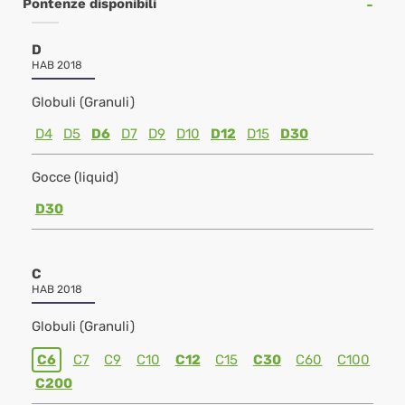
Pontenze disponibili
D
HAB 2018
Globuli (Granuli)
D4
D5
D6
D7
D9
D10
D12
D15
D30
Gocce (liquid)
D30
C
HAB 2018
Globuli (Granuli)
C6
C7
C9
C10
C12
C15
C30
C60
C100
C200