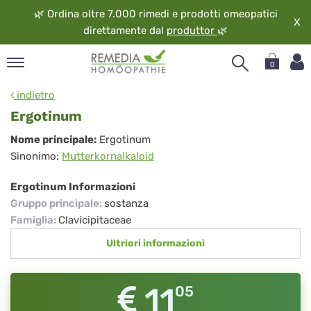
🌿
Ordina oltre 7.000 rimedi e prodotti omeopatici
X
direttamente dal
produttor
🌿
0
pand
indietro
ngua
Ergotinum
pand
Ergotinum
Nome principale:
Ergotinum
op
Sinonimo:
Mutterkornalkaloid
pand
eopatia
Ergotinum Informazioni
pand
Gruppo principale
:
sostanza
vizio
Famiglia
:
Clavicipitaceae
pand
Ultriori informazioni
guardo
11
05