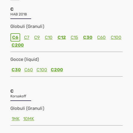
C
HAB 2018
Globuli (Granuli)
C6
C7
C9
C10
C12
C15
C30
C60
C100
C200
Gocce (liquid)
C30
C60
C100
C200
C
Korsakoff
Globuli (Granuli)
1MK
10MK