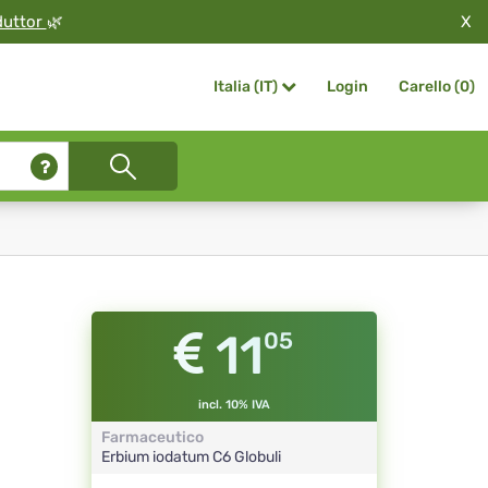
X
duttor
🌿
Login
Carello (
0
)
Italia (IT)
11
05
incl. 10% IVA
Farmaceutico
Erbium iodatum
C6
Globuli