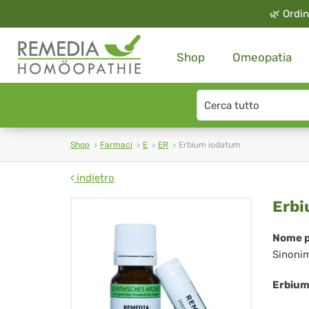
🌿
Ordin
Shop
Omeopatia
Search
type
Shop
Farmaci
E
ER
Erbium iodatum
indietro
Er
Erbi
io
Nome p
Sinoni
Erbium