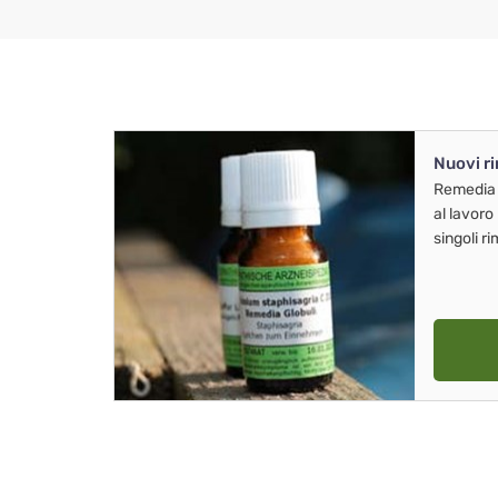
Nuovi r
Remedia
al lavoro
singoli r