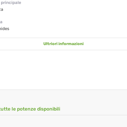
principale
za
ia
nides
Ultriori informazioni
tutte le potenze disponibili