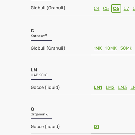
Globuli (Granuli)
C4
C5
C6
C7
C
Korsakoff
Globuli (Granuli)
1MK
10MK
50MK
LM
HAB 2018
Gocce (liquid)
LM1
LM2
LM3
L
Q
Organon 6
Gocce (liquid)
Q1