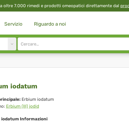
a oltre 7.000 rimedi e prodotti omeopatici direttamente dal
pro
Servizio
Riguardo a noi
Site
search
input
bium
um iodatum
datum
rincipale:
Erbium iodatum
mo:
Erbium (III) jodid
 iodatum Informazioni