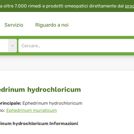
a oltre 7.000 rimedi e prodotti omeopatici direttamente dal
pro
Servizio
Riguardo a noi
Site
search
input
hedrinum
drinum hydrochloricum
rochloricum
rincipale:
Ephedrinum hydrochloricum
mo:
Ephedrinum muriaticum
inum hydrochloricum Informazioni