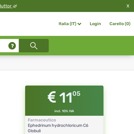
X
duttor
🌿
Login
Carello (
0
)
Italia (IT)
11
05
incl. 10% IVA
Farmaceutico
Ephedrinum hydrochloricum
C6
Globuli