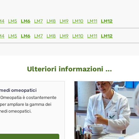
M4
LM5
LM6
LM7
LM8
LM9
LM10
LM11
LM12
M4
LM5
LM6
LM7
LM8
LM9
LM10
LM11
LM12
Ulteriori informazioni ...
imedi omeopatici
 Omeopatia è costantemente
 per ampliare la gamma dei
imedi omeopatici.