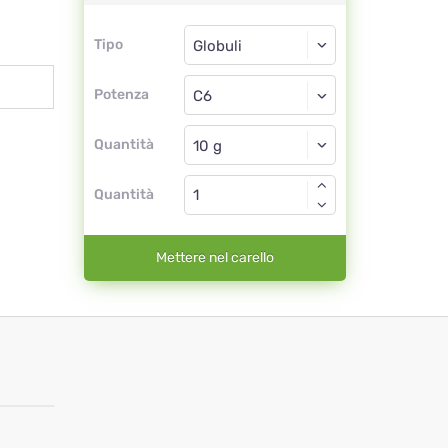
Tipo
Tipo
Globuli
Potenza
C6
Globuli
Quantità
Quantità
Mettere nel carello