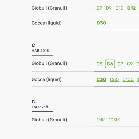
Globuli (Granuli)
D7
D9
D10
D12
Gocce (liquid)
D30
C
HAB 2018
Globuli (Granuli)
C5
C6
C7
C9
Gocce (liquid)
C30
C60
C100
C
Korsakoff
Globuli (Granuli)
1MK
10MK