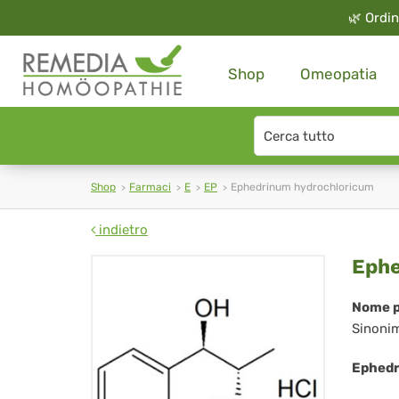
🌿
Ordin
Shop
Omeopatia
Search
type
Shop
Farmaci
E
EP
Ephedrinum hydrochloricum
indietro
Ep
Ephe
hyd
Nome p
Sinoni
Ephedr