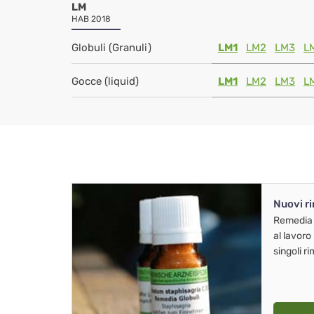
LM
HAB 2018
Globuli (Granuli)
LM1
LM2
LM3
L
Gocce (liquid)
LM1
LM2
LM3
L
Nuovi r
Remedia
al lavoro
singoli r