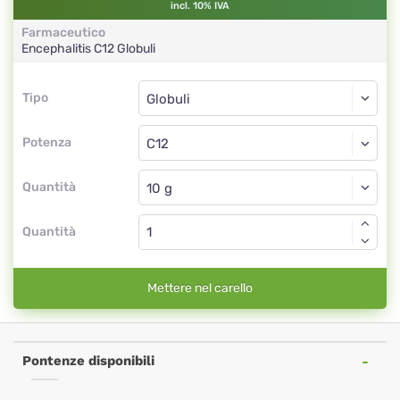
incl. 10% IVA
Farmaceutico
Encephalitis
C12
Globuli
Tipo
Tipo
Globuli
Potenza
C12
Globuli
Quantità
Quantità
Mettere nel carello
Pontenze disponibili