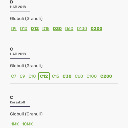
D
HAB 2018
Globuli (Granuli)
D9
D10
D12
D15
D30
D60
D100
D200
C
HAB 2018
Globuli (Granuli)
C7
C9
C10
C12
C15
C30
C60
C100
C200
C
Korsakoff
Globuli (Granuli)
1MK
10MK