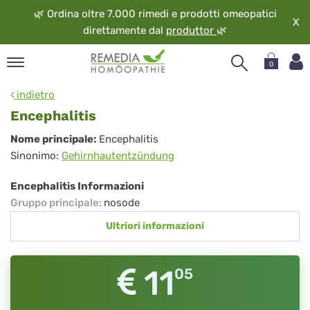
🌿
Ordina oltre 7.000 rimedi e prodotti omeopatici
X
direttamente dal
produttor
🌿
0
pand
indietro
ngua
Encephalitis
pand
Encephalitis
Nome principale:
Encephalitis
op
Sinonimo:
Gehirnhautentzündung
pand
eopatia
Encephalitis Informazioni
pand
Gruppo principale
:
nosode
vizio
Ultriori informazioni
pand
guardo
11
05