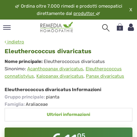
🌿
Ordina oltre 7.000 rimedi e prodotti omeopatici
X
direttamente dal
produttor
🌿
0
pand
indietro
ngua
Eleutherococcus divaricatus
pand
Eleutherococcus
Nome principale:
Eleutherococcus divaricatus
op
Sinonimo:
Acanthopanax divaricatus
,
Eleutherococcus
divaricatus
pand
connatistylus
,
Kalopanax divaricatus
,
Panax divaricatus
eopatia
pand
Eleutherococcus divaricatus Informazioni
vizio
Gruppo principale
:
pianta
pand
Famiglia
:
Araliaceae
guardo
Ultriori informazioni
05