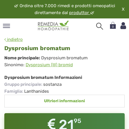
🌿
Ordina oltre 7.000 rimedi e prodotti omeopatici
X
direttamente dal
produttor
🌿
0
pand
indietro
ngua
Dysprosium bromatum
pand
Dysprosium
Nome principale:
Dysprosium bromatum
op
Sinonimo:
Dysprosium (III) bromid
bromatum
pand
eopatia
Dysprosium bromatum Informazioni
pand
Gruppo principale
:
sostanza
vizio
Famiglia
:
Lanthanides
pand
Ultriori informazioni
guardo
21
95