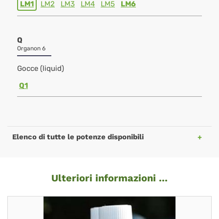
LM1
LM2
LM3
LM4
LM5
LM6
Q
Organon 6
Gocce (liquid)
Q1
Elenco di tutte le potenze disponibili
Ulteriori informazioni ...