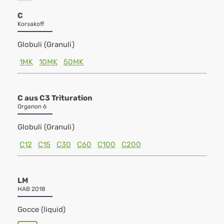
C
Korsakoff
Globuli (Granuli)
1MK
10MK
50MK
C aus C3 Trituration
Organon 6
Globuli (Granuli)
C12
C15
C30
C60
C100
C200
LM
HAB 2018
Gocce (liquid)