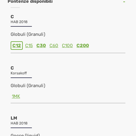
Pontenze disponibili
C
HAB 2018
Globuli (Granuli)
C12
C15
C30
C60
C100
C200
C
Korsakoff
Globuli (Granuli)
1MK
LM
HAB 2018
Gocce (liquid)