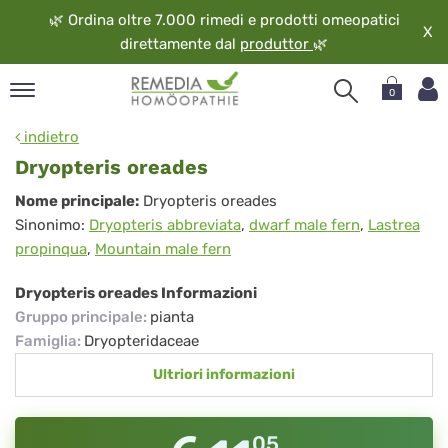
🌿
Ordina oltre 7.000 rimedi e prodotti omeopatici
X
direttamente dal
produttor
🌿
0
pand
indietro
ngua
Dryopteris oreades
pand
Dryopteris
Nome principale:
Dryopteris oreades
op
Sinonimo:
Dryopteris abbreviata
,
dwarf male fern
,
Lastrea
oreades
pand
propinqua
,
Mountain male fern
eopatia
pand
Dryopteris oreades Informazioni
vizio
Gruppo principale
:
pianta
pand
Famiglia
:
Dryopteridaceae
guardo
Ultriori informazioni
05