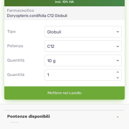
incl. 10% IVA
Farmaceutico
Doryopteris cordifolia
C12
Globuli
Tipo
Tipo
Globuli
Potenza
C12
Globuli
Quantità
Quantità
Mettere nel carello
Pontenze disponibili