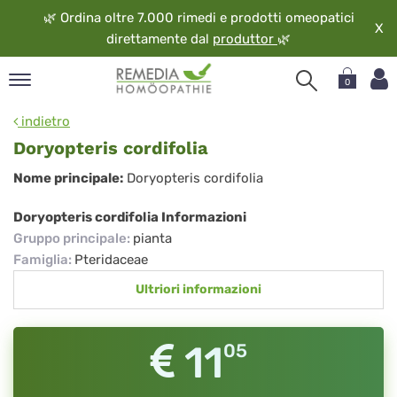
🌿
Ordina oltre 7.000 rimedi e prodotti omeopatici
X
direttamente dal
produttor
🌿
0
pand
indietro
ngua
Doryopteris cordifolia
pand
Doryopteris
Nome principale:
Doryopteris cordifolia
op
cordifolia
pand
Doryopteris cordifolia Informazioni
eopatia
Gruppo principale
:
pianta
pand
Famiglia
:
Pteridaceae
vizio
Ultriori informazioni
pand
guardo
11
05