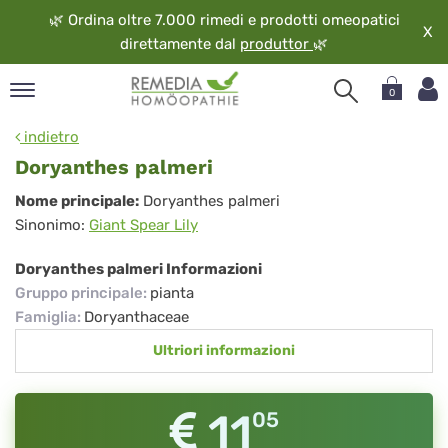
🌿
Ordina oltre 7.000 rimedi e prodotti omeopatici
X
direttamente dal
produttor
🌿
0
pand
indietro
ngua
Doryanthes palmeri
pand
Doryanthes
Nome principale:
Doryanthes palmeri
op
Sinonimo:
Giant Spear Lily
palmeri
pand
eopatia
Doryanthes palmeri Informazioni
pand
Gruppo principale
:
pianta
vizio
Famiglia
:
Doryanthaceae
pand
Ultriori informazioni
guardo
11
05