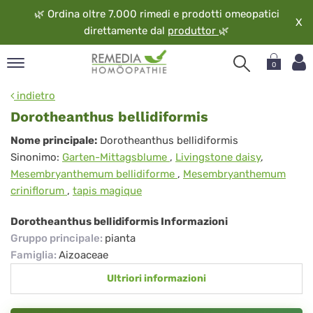
🌿
Ordina oltre 7.000 rimedi e prodotti omeopatici
X
direttamente dal
produttor
🌿
0
pand
indietro
ngua
Dorotheanthus bellidiformis
pand
Dorotheanthus
Nome principale:
Dorotheanthus bellidiformis
op
Sinonimo:
Garten-Mittagsblume
,
Livingstone daisy
,
bellidiformis
pand
Mesembryanthemum bellidiforme
,
Mesembryanthemum
eopatia
criniflorum
,
tapis magique
pand
vizio
Dorotheanthus bellidiformis Informazioni
pand
Gruppo principale
:
pianta
guardo
Famiglia
:
Aizoaceae
Ultriori informazioni