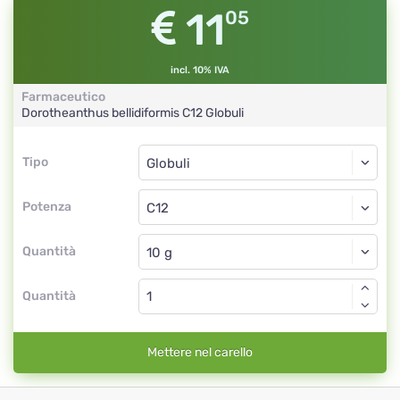
11
05
incl. 10% IVA
Farmaceutico
Dorotheanthus bellidiformis
C12
Globuli
Tipo
Tipo
Globuli
Potenza
C12
Globuli
Quantità
Quantità
Mettere nel carello