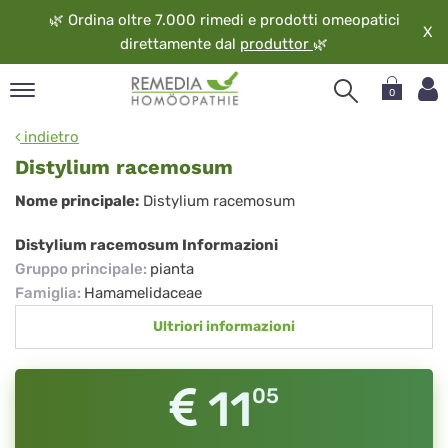
🌿
Ordina oltre 7.000 rimedi e prodotti omeopatici
X
direttamente dal
produttor
🌿
0
pand
indietro
ngua
Distylium racemosum
pand
Distylium
Nome principale:
Distylium racemosum
op
racemosum
pand
Distylium racemosum Informazioni
eopatia
Gruppo principale
:
pianta
pand
Famiglia
:
Hamamelidaceae
vizio
Ultriori informazioni
pand
guardo
11
05