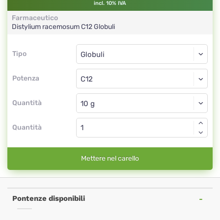
incl. 10% IVA
Farmaceutico
Distylium racemosum
C12
Globuli
Tipo
Tipo
Globuli
Potenza
C12
Globuli
Quantità
Quantità
Mettere nel carello
Pontenze disponibili