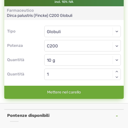
incl. 10% IVA
Farmaceutico
Dirca palustris (Fincke)
C200
Globuli
Tipo
Tipo
Globuli
Potenza
C200
Globuli
Quantità
Quantità
Mettere nel carello
Pontenze disponibili