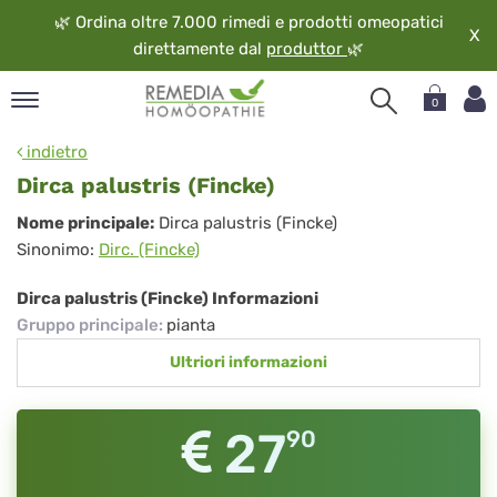
🌿
Ordina oltre 7.000 rimedi e prodotti omeopatici
X
direttamente dal
produttor
🌿
0
pand
indietro
ngua
Dirca palustris (Fincke)
pand
Dirca
Nome principale:
Dirca palustris (Fincke)
op
Sinonimo:
Dirc. (Fincke)
palustris
pand
eopatia
(Fincke)
Dirca palustris (Fincke) Informazioni
pand
Gruppo principale
:
pianta
vizio
Ultriori informazioni
pand
guardo
27
90