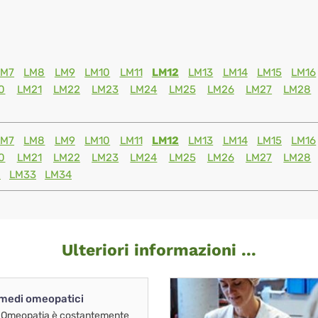
LM7
LM8
LM9
LM10
LM11
LM12
LM13
LM14
LM15
LM16
0
LM21
LM22
LM23
LM24
LM25
LM26
LM27
LM28
LM7
LM8
LM9
LM10
LM11
LM12
LM13
LM14
LM15
LM16
0
LM21
LM22
LM23
LM24
LM25
LM26
LM27
LM28
2
LM33
LM34
Ulteriori informazioni ...
imedi omeopatici
 Omeopatia è costantemente