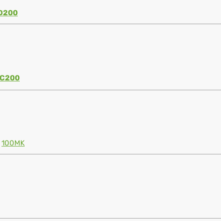
D200
C200
100MK