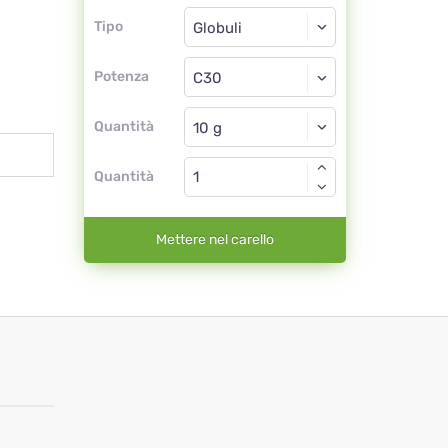
Tipo
Tipo
Globuli
Potenza
C30
Globuli
Quantità
Quantità
Mettere nel carello