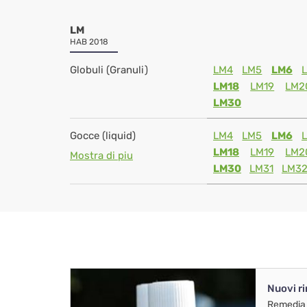
LM
HAB 2018
Globuli (Granuli)
LM4
LM5
LM6
LM18
LM19
LM2
LM30
Gocce (liquid)
LM4
LM5
LM6
LM18
LM19
LM2
Mostra di piu
LM30
LM31
LM3
Nuovi r
Remedia