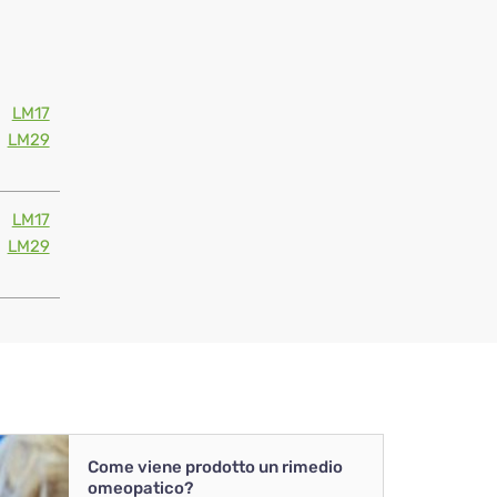
LM17
LM29
LM17
LM29
Come viene prodotto un rimedio
omeopatico?