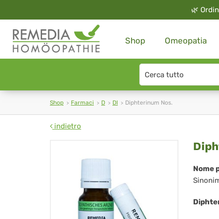
🌿
Ordin
Shop
Omeopatia
Search
type
Shop
Farmaci
D
DI
Diphterinum Nos.
indietro
Dip
Diph
Nos
Nome p
Sinoni
Diphte