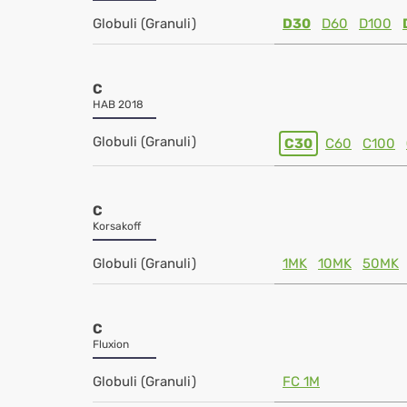
Globuli (Granuli)
D30
D60
D100
C
HAB 2018
Globuli (Granuli)
C30
C60
C100
C
Korsakoff
Globuli (Granuli)
1MK
10MK
50MK
C
Fluxion
Globuli (Granuli)
FC 1M