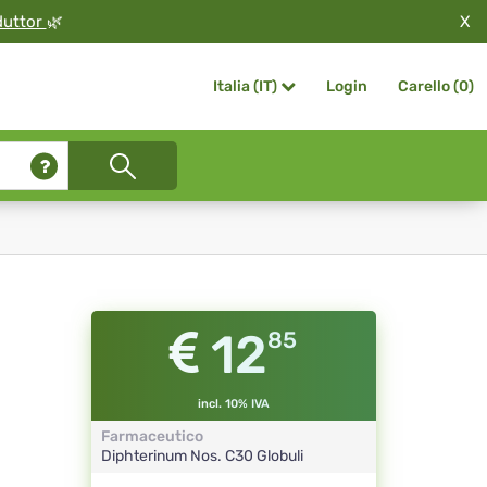
X
duttor
🌿
Login
Carello (
0
)
Italia (IT)
12
85
incl. 10% IVA
Farmaceutico
Diphterinum Nos.
C30
Globuli