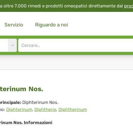
a oltre 7.000 rimedi e prodotti omeopatici direttamente dal
pro
Servizio
Riguardo a noi
Site
search
input
hterinum
terinum Nos.
.
rincipale:
Diphterinum Nos.
mo:
Diphterinum
,
Diphtherie
,
Diphtherinum
rinum Nos. Informazioni