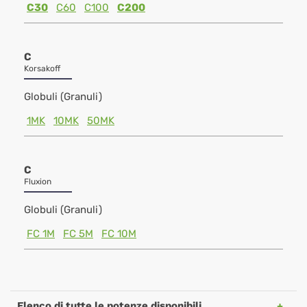
C30
C60
C100
C200
C
Korsakoff
Globuli (Granuli)
1MK
10MK
50MK
C
Fluxion
Globuli (Granuli)
FC 1M
FC 5M
FC 10M
Elenco di tutte le potenze disponibili