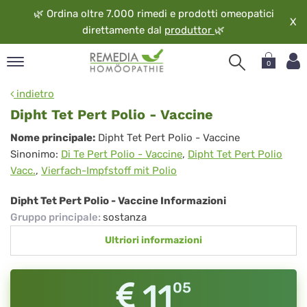
🌿
Ordina oltre 7.000 rimedi e prodotti omeopatici
X
direttamente dal
produttor
🌿
0
pand
indietro
ngua
Dipht Tet Pert Polio - Vaccine
pand
Dipht
Nome principale:
Dipht Tet Pert Polio - Vaccine
op
Sinonimo:
Di Te Pert Polio - Vaccine
,
Dipht Tet Pert Polio
Tet
pand
Vacc.
,
Vierfach-Impfstoff mit Polio
eopatia
Pert
pand
Polio
Dipht Tet Pert Polio - Vaccine Informazioni
vizio
Gruppo principale
:
sostanza
-
pand
Ultriori informazioni
Vaccine
guardo
11
05