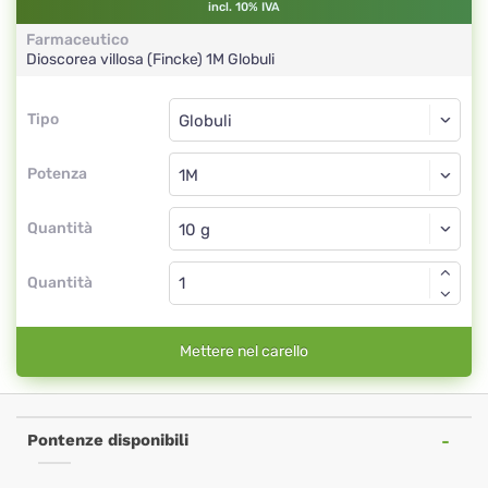
incl. 10% IVA
Farmaceutico
Dioscorea villosa (Fincke)
1M
Globuli
Tipo
Tipo
Globuli
Potenza
1M
Globuli
Quantità
Quantità
Mettere nel carello
Pontenze disponibili