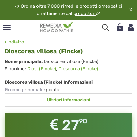
🌿
Ordina oltre 7.000 rimedi e prodotti omeopatici
X
direttamente dal
produttor
🌿
0
pand
indietro
ngua
Dioscorea villosa (Fincke)
pand
Dioscorea
Nome principale:
Dioscorea villosa (Fincke)
op
Sinonimo:
Dios. (Fincke)
,
Dioscorea (Fincke)
villosa
pand
eopatia
(Fincke)
Dioscorea villosa (Fincke) Informazioni
pand
Gruppo principale
:
pianta
vizio
Ultriori informazioni
pand
guardo
27
90