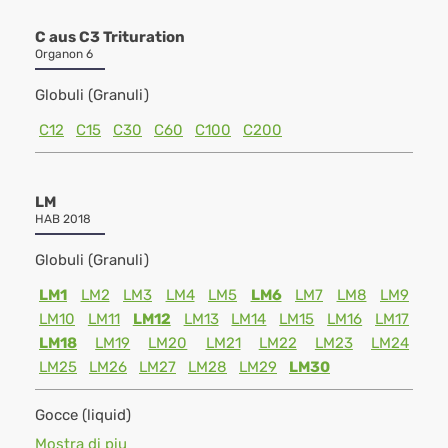
C aus C3 Trituration
Organon 6
Globuli (Granuli)
C12
C15
C30
C60
C100
C200
LM
HAB 2018
Globuli (Granuli)
LM1
LM2
LM3
LM4
LM5
LM6
LM7
LM8
LM9
LM10
LM11
LM12
LM13
LM14
LM15
LM16
LM17
LM18
LM19
LM20
LM21
LM22
LM23
LM24
LM25
LM26
LM27
LM28
LM29
LM30
Gocce (liquid)
Mostra di piu