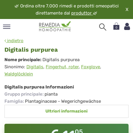
🌿
Ordina oltre 7.000 rimedi e prodotti omeopatici
X
direttamente dal
produttor
🌿
0
pand
indietro
ngua
Digitalis purpurea
pand
Digitalis
Nome principale:
Digitalis purpurea
op
Sinonimo:
Digitalis
,
Fingerhut, roter
,
Foxglove
,
purpurea
pand
Waldglöcklein
eopatia
pand
Digitalis purpurea Informazioni
vizio
Gruppo principale
:
pianta
pand
Famiglia
:
Plantaginaceae - Wegerichgewächse
guardo
Ultriori informazioni
05