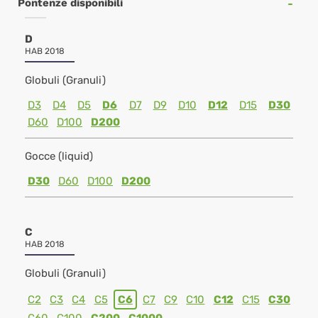
Pontenze disponibili
D
HAB 2018
Globuli (Granuli)
D3
D4
D5
D6
D7
D9
D10
D12
D15
D30
D60
D100
D200
Gocce (liquid)
D30
D60
D100
D200
C
HAB 2018
Globuli (Granuli)
C2
C3
C4
C5
C6
C7
C9
C10
C12
C15
C30