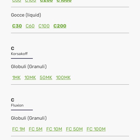
C60
C100
C200
C1000
Gocce (liquid)
C30
C60
C100
C200
C
Korsakoff
Globuli (Granuli)
1MK
10MK
50MK
100MK
C
Fluxion
Globuli (Granuli)
FC 1M
FC 5M
FC 10M
FC 50M
FC 100M