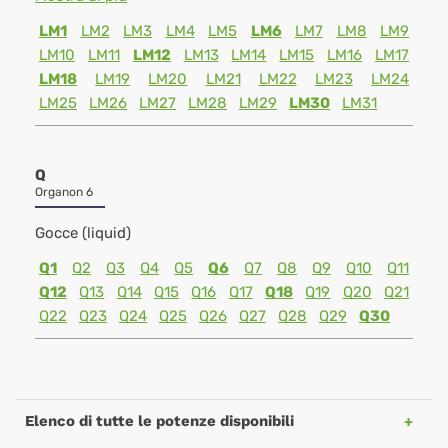
LM1
LM2
LM3
LM4
LM5
LM6
LM7
LM8
LM9
LM10
LM11
LM12
LM13
LM14
LM15
LM16
LM17
LM18
LM19
LM20
LM21
LM22
LM23
LM24
LM25
LM26
LM27
LM28
LM29
LM30
LM31
Q
Organon 6
Gocce (liquid)
Q1
Q2
Q3
Q4
Q5
Q6
Q7
Q8
Q9
Q10
Q11
Q12
Q13
Q14
Q15
Q16
Q17
Q18
Q19
Q20
Q21
Q22
Q23
Q24
Q25
Q26
Q27
Q28
Q29
Q30
Elenco di tutte le potenze disponibili