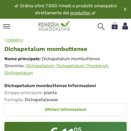
🌿
Ordina oltre 7.000 rimedi e prodotti omeopatici
X
direttamente dal
produttor
🌿
0
pand
indietro
ngua
Dichapetalum mombuttense
pand
Dichapetalum
Nome principale:
Dichapetalum mombuttense
op
Sinonimo:
Dichapetalum
,
Dichapetalum Thunbergh
,
mombuttense
pand
Dichopetalum
eopatia
pand
Dichapetalum mombuttense Informazioni
vizio
Gruppo principale
:
pianta
pand
Famiglia
:
Dichapetalaceae
guardo
Ultriori informazioni
05