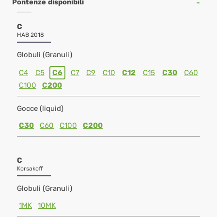
Pontenze disponibili
C
HAB 2018
Globuli (Granuli)
C4
C5
C6
C7
C9
C10
C12
C15
C30
C60
C100
C200
Gocce (liquid)
C30
C60
C100
C200
C
Korsakoff
Globuli (Granuli)
1MK
10MK