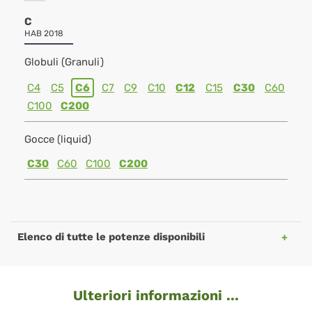
C
HAB 2018
Globuli (Granuli)
C4
C5
C6
C7
C9
C10
C12
C15
C30
C60
C100
C200
Gocce (liquid)
C30
C60
C100
C200
Elenco di tutte le potenze disponibili
Ulteriori informazioni ...