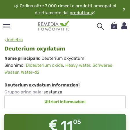
🌿
Ordina oltre 7.000 rimedi e prodotti omeopatici
X
direttamente dal
produttor
🌿
0
pand
indietro
ngua
Deuterium oxydatum
pand
Deuterium
Nome principale:
Deuterium oxydatum
op
Sinonimo:
Dideuterium oxide
,
Heavy water
,
Schweres
oxydatum
pand
Wasser
,
Water-d2
eopatia
pand
Deuterium oxydatum Informazioni
vizio
Gruppo principale
:
sostanza
pand
Ultriori informazioni
guardo
11
05