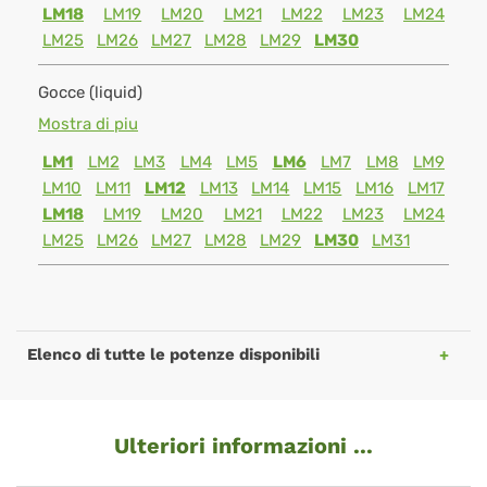
LM18
LM19
LM20
LM21
LM22
LM23
LM24
LM25
LM26
LM27
LM28
LM29
LM30
Gocce (liquid)
Mostra di piu
LM1
LM2
LM3
LM4
LM5
LM6
LM7
LM8
LM9
LM10
LM11
LM12
LM13
LM14
LM15
LM16
LM17
LM18
LM19
LM20
LM21
LM22
LM23
LM24
LM25
LM26
LM27
LM28
LM29
LM30
LM31
Elenco di tutte le potenze disponibili
Ulteriori informazioni ...