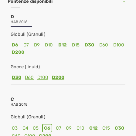
Pontenze disponibili
D
HAB 2018
Globuli (Granuli)
D6
D7
D9
D10
D12
D15
D30
D60
D100
D200
Gocce (liquid)
D30
D60
D100
D200
C
HAB 2018
Globuli (Granuli)
C3
C4
C5
C6
C7
C9
C10
C12
C15
C30