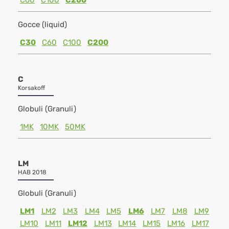
C60
C100
C200
Gocce (liquid)
C30
C60
C100
C200
C
Korsakoff
Globuli (Granuli)
1MK
10MK
50MK
LM
HAB 2018
Globuli (Granuli)
LM1
LM2
LM3
LM4
LM5
LM6
LM7
LM8
LM9
LM10
LM11
LM12
LM13
LM14
LM15
LM16
LM17