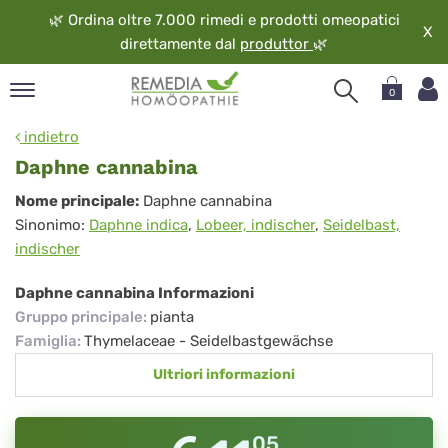
🌿
Ordina oltre 7.000 rimedi e prodotti omeopatici
X
direttamente dal
produttor
🌿
0
pand
indietro
ngua
Daphne cannabina
pand
Daphne
Nome principale:
Daphne cannabina
op
Sinonimo:
Daphne indica
,
Lobeer, indischer
,
Seidelbast,
cannabina
pand
indischer
eopatia
pand
Daphne cannabina Informazioni
vizio
Gruppo principale
:
pianta
pand
Famiglia
:
Thymelaceae - Seidelbastgewächse
guardo
Ultriori informazioni
05