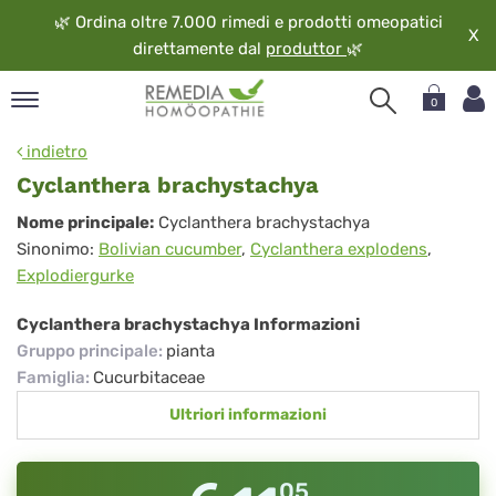
🌿
Ordina oltre 7.000 rimedi e prodotti omeopatici
X
direttamente dal
produttor
🌿
0
pand
indietro
ngua
Cyclanthera brachystachya
pand
Cyclanthera
Nome principale:
Cyclanthera brachystachya
op
Sinonimo:
Bolivian cucumber
,
Cyclanthera explodens
,
brachystachya
pand
Explodiergurke
eopatia
pand
Cyclanthera brachystachya Informazioni
vizio
Gruppo principale
:
pianta
pand
Famiglia
:
Cucurbitaceae
guardo
Ultriori informazioni
05