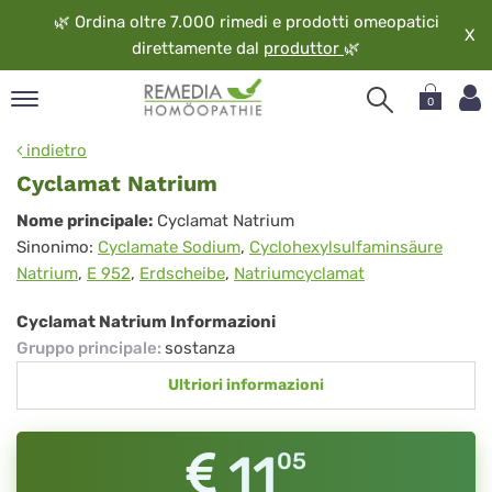
🌿
Ordina oltre 7.000 rimedi e prodotti omeopatici
X
direttamente dal
produttor
🌿
0
pand
indietro
ngua
Cyclamat Natrium
pand
Cyclamat
Nome principale:
Cyclamat Natrium
op
Sinonimo:
Cyclamate Sodium
,
Cyclohexylsulfaminsäure
Natrium
pand
Natrium
,
E 952
,
Erdscheibe
,
Natriumcyclamat
eopatia
pand
Cyclamat Natrium Informazioni
vizio
Gruppo principale
:
sostanza
pand
Ultriori informazioni
guardo
11
05