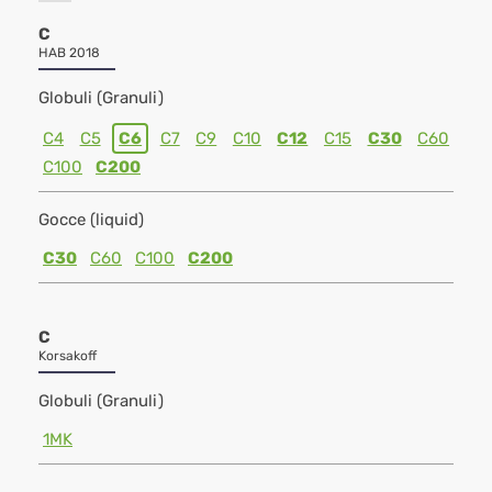
C
HAB 2018
Globuli (Granuli)
C4
C5
C6
C7
C9
C10
C12
C15
C30
C60
C100
C200
Gocce (liquid)
C30
C60
C100
C200
C
Korsakoff
Globuli (Granuli)
1MK