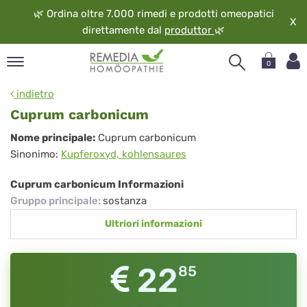
🌿
Ordina oltre 7.000 rimedi e prodotti omeopatici
X
direttamente dal
produttor
🌿
0
pand
indietro
ngua
Cuprum carbonicum
pand
Cuprum
Nome principale:
Cuprum carbonicum
op
Sinonimo:
Kupferoxyd, kohlensaures
carbonicum
pand
eopatia
Cuprum carbonicum Informazioni
pand
Gruppo principale
:
sostanza
vizio
Ultriori informazioni
pand
guardo
22
85