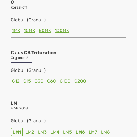
C
Korsakoff
Globuli (Granuli)
1MK
10MK
50MK
100MK
C aus C3 Trituration
Organon 6
Globuli (Granuli)
C12
C15
C30
C60
C100
C200
LM
HAB 2018
Globuli (Granuli)
LM1
LM2
LM3
LM4
LM5
LM6
LM7
LM8