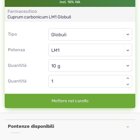
incl. 10% IVA
Farmaceutico
Cuprum carbonicum
LM1
Globuli
Tipo
Tipo
Globuli
Potenza
LM1
Globuli
Quantità
Quantità
Mettere nel carello
Pontenze disponibili