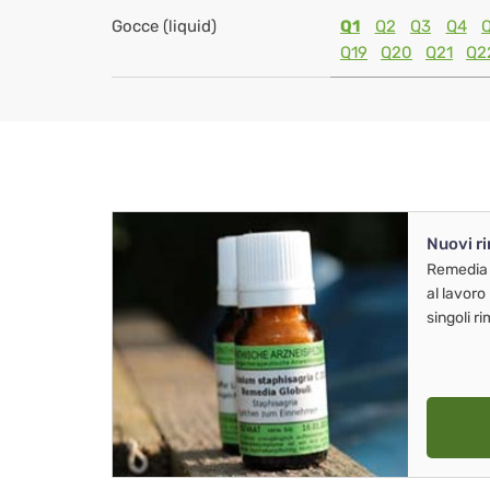
Gocce (liquid)
Q1
Q2
Q3
Q4
Q19
Q20
Q21
Q2
Nuovi r
Remedia
al lavoro
singoli r