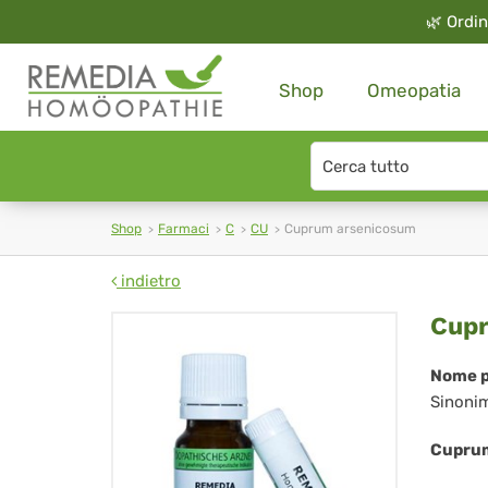
🌿
Ordin
Shop
Omeopatia
Search
type
Shop
Farmaci
C
CU
Cuprum arsenicosum
indietro
Cu
Cup
ar
Nome p
Sinoni
Cuprum