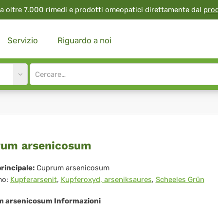
a oltre 7.000 rimedi e prodotti omeopatici direttamente dal
pro
Servizio
Riguardo a noi
Site
search
input
prum
rum arsenicosum
senicosum
rincipale:
Cuprum arsenicosum
mo:
Kupferarsenit
,
Kupferoxyd, arseniksaures
,
Scheeles Grün
 arsenicosum Informazioni