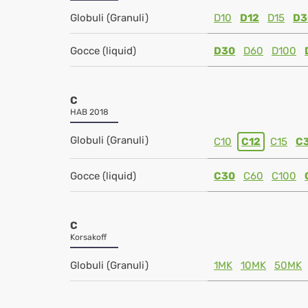
Globuli (Granuli)
D10
D12
D15
D3
Gocce (liquid)
D30
D60
D100
C
HAB 2018
Globuli (Granuli)
C10
C12
C15
C
Gocce (liquid)
C30
C60
C100
C
Korsakoff
Globuli (Granuli)
1MK
10MK
50MK