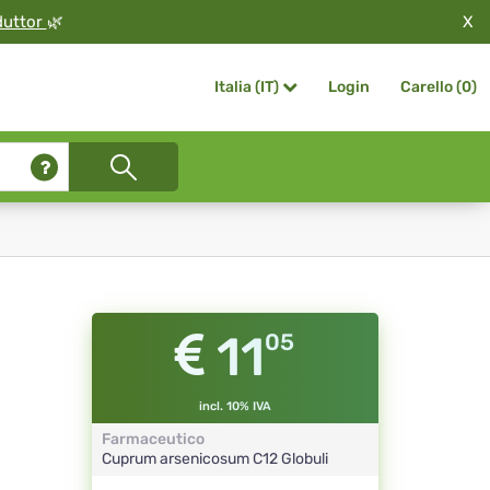
X
duttor
🌿
Login
Carello (
0
)
Italia (IT)
11
05
incl. 10% IVA
Farmaceutico
Cuprum arsenicosum
C12
Globuli