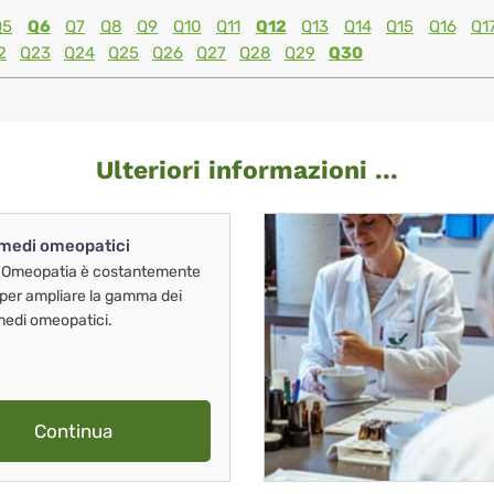
Q5
Q6
Q7
Q8
Q9
Q10
Q11
Q12
Q13
Q14
Q15
Q16
Q1
2
Q23
Q24
Q25
Q26
Q27
Q28
Q29
Q30
Ulteriori informazioni ...
imedi omeopatici
 Omeopatia è costantemente
 per ampliare la gamma dei
imedi omeopatici.
Continua