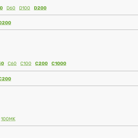
0
D60
D100
D200
D200
30
C60
C100
C200
C1000
C200
100MK