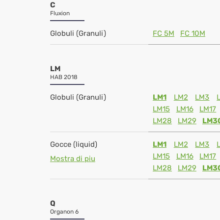
C
Fluxion
Globuli (Granuli)
FC 5M
FC 10M
LM
HAB 2018
Globuli (Granuli)
LM1
LM2
LM3
LM15
LM16
LM17
LM28
LM29
LM3
Gocce (liquid)
LM1
LM2
LM3
LM15
LM16
LM17
Mostra di piu
LM28
LM29
LM3
Q
Organon 6