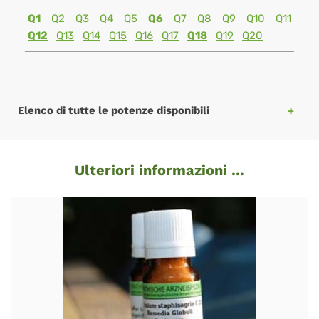
Q1
Q2
Q3
Q4
Q5
Q6
Q7
Q8
Q9
Q10
Q11
Q12
Q13
Q14
Q15
Q16
Q17
Q18
Q19
Q20
Elenco di tutte le potenze disponibili
Ulteriori informazioni ...