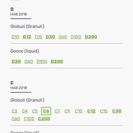
D
HAB 2018
Globuli (Granuli)
D10
D12
D15
D30
D60
D100
D200
Gocce (liquid)
D30
D60
D100
D200
C
HAB 2018
Globuli (Granuli)
C3
C4
C5
C6
C7
C9
C10
C12
C15
C30
C60
C100
C200