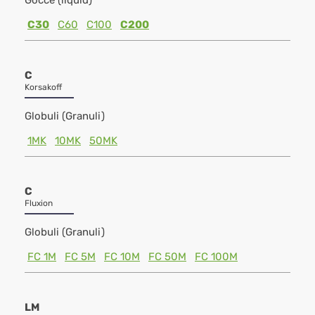
Gocce (liquid)
C30
C60
C100
C200
C
Korsakoff
Globuli (Granuli)
1MK
10MK
50MK
C
Fluxion
Globuli (Granuli)
FC 1M
FC 5M
FC 10M
FC 50M
FC 100M
LM