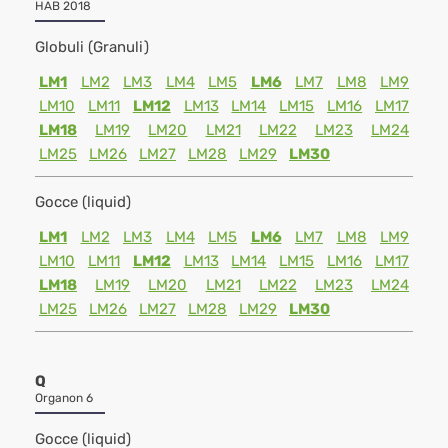
HAB 2018
Globuli (Granuli)
LM1
LM2
LM3
LM4
LM5
LM6
LM7
LM8
LM9
LM10
LM11
LM12
LM13
LM14
LM15
LM16
LM17
LM18
LM19
LM20
LM21
LM22
LM23
LM24
LM25
LM26
LM27
LM28
LM29
LM30
Gocce (liquid)
LM1
LM2
LM3
LM4
LM5
LM6
LM7
LM8
LM9
LM10
LM11
LM12
LM13
LM14
LM15
LM16
LM17
LM18
LM19
LM20
LM21
LM22
LM23
LM24
LM25
LM26
LM27
LM28
LM29
LM30
Q
Organon 6
Gocce (liquid)