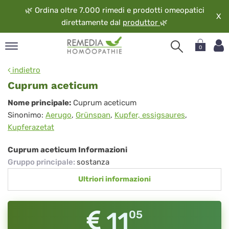
🌿
Ordina oltre 7.000 rimedi e prodotti omeopatici
X
direttamente dal
produttor
🌿
0
pand
indietro
ngua
Cuprum aceticum
pand
Cuprum
Nome principale:
Cuprum aceticum
op
Sinonimo:
Aerugo
,
Grünspan
,
Kupfer, essigsaures
,
aceticum
pand
Kupferazetat
eopatia
pand
Cuprum aceticum Informazioni
vizio
Gruppo principale
:
sostanza
pand
Ultriori informazioni
guardo
11
05