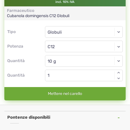
incl. 10% IVA
Farmaceutico
Cubanola domingensis
C12
Globuli
Tipo
Tipo
Globuli
Potenza
C12
Globuli
Quantità
Quantità
Mettere nel carello
Pontenze disponibili