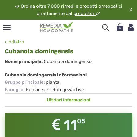
🌿
Ordina oltre 7.000 rimedi e prodotti omeopatici
X
direttamente dal
produttor
🌿
0
pand
indietro
ngua
Cubanola domingensis
pand
Cubanola
Nome principale:
Cubanola domingensis
op
domingensis
pand
Cubanola domingensis Informazioni
eopatia
Gruppo principale
:
pianta
pand
Famiglia
:
Rubiaceae - Rötegewächse
vizio
Ultriori informazioni
pand
guardo
11
05