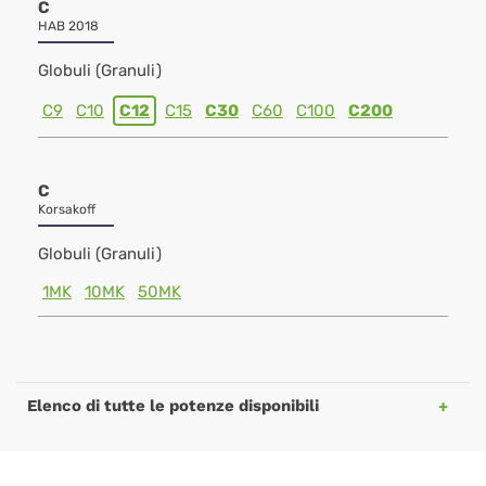
C
HAB 2018
Globuli (Granuli)
C9
C10
C12
C15
C30
C60
C100
C200
C
Korsakoff
Globuli (Granuli)
1MK
10MK
50MK
Elenco di tutte le potenze disponibili