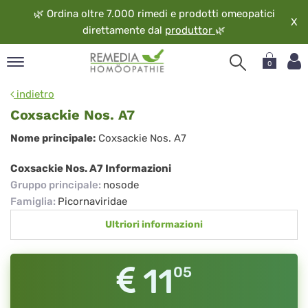
🌿
Ordina oltre 7.000 rimedi e prodotti omeopatici
X
direttamente dal
produttor
🌿
0
pand
indietro
ngua
Coxsackie Nos. A7
pand
Coxsackie
Nome principale:
Coxsackie Nos. A7
op
Nos.
pand
Coxsackie Nos. A7 Informazioni
eopatia
A7
Gruppo principale
:
nosode
pand
Famiglia
:
Picornaviridae
vizio
Ultriori informazioni
pand
guardo
11
05