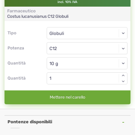
incl. 10% IVA
Farmaceutico
Costus lucanusianus
C12
Globuli
Tipo
Tipo
Globuli
Potenza
C12
Globuli
Quantità
Quantità
Mettere nel carello
Pontenze disponibili