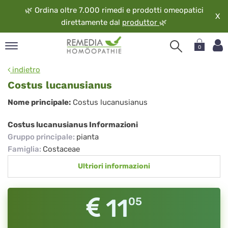
🌿
Ordina oltre 7.000 rimedi e prodotti omeopatici
X
direttamente dal
produttor
🌿
0
pand
indietro
ngua
Costus lucanusianus
pand
Costus
Nome principale:
Costus lucanusianus
op
lucanusianus
pand
Costus lucanusianus Informazioni
eopatia
Gruppo principale
:
pianta
pand
Famiglia
:
Costaceae
vizio
Ultriori informazioni
pand
guardo
11
05