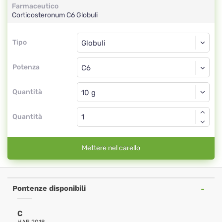
Farmaceutico
Corticosteronum
C6
Globuli
Tipo
Tipo
Globuli
Potenza
C6
Globuli
Quantità
Quantità
Mettere nel carello
Pontenze disponibili
C