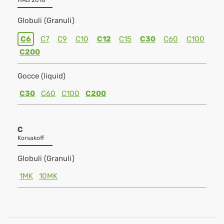
HAB 2018
Globuli (Granuli)
C6
C7
C9
C10
C12
C15
C30
C60
C100
C200
Gocce (liquid)
C30
C60
C100
C200
C
Korsakoff
Globuli (Granuli)
1MK
10MK