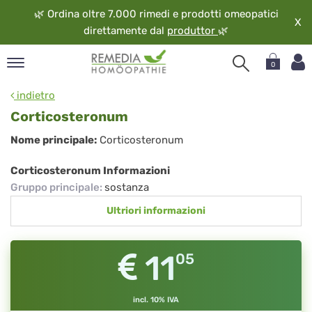
🌿
Ordina oltre 7.000 rimedi e prodotti omeopatici
X
direttamente dal
produttor
🌿
0
pand
indietro
ngua
Corticosteronum
pand
Corticosteronum
Nome principale:
Corticosteronum
op
pand
Corticosteronum Informazioni
eopatia
Gruppo principale
:
sostanza
pand
Ultriori informazioni
vizio
pand
guardo
11
05
incl. 10% IVA