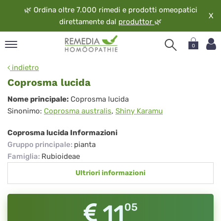
🌿
Ordina oltre 7.000 rimedi e prodotti omeopatici
X
direttamente dal
produttor
🌿
0
pand
indietro
ngua
Coprosma lucida
pand
Coprosma
Nome principale:
Coprosma lucida
op
Sinonimo:
Coprosma australis
,
Shiny Karamu
lucida
pand
eopatia
Coprosma lucida Informazioni
pand
Gruppo principale
:
pianta
vizio
Famiglia
:
Rubioideae
pand
Ultriori informazioni
guardo
11
05