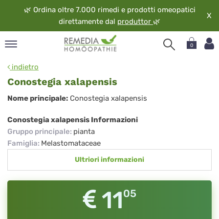
🌿
Ordina oltre 7.000 rimedi e prodotti omeopatici
X
direttamente dal
produttor
🌿
0
pand
indietro
ngua
Conostegia xalapensis
pand
Conostegia
Nome principale:
Conostegia xalapensis
op
xalapensis
pand
Conostegia xalapensis Informazioni
eopatia
Gruppo principale
:
pianta
pand
Famiglia
:
Melastomataceae
vizio
Ultriori informazioni
pand
guardo
11
05