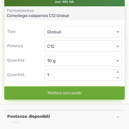
incl. 10% IVA
Farmaceutico
Conostegia xalapensis
C12
Globuli
Tipo
Tipo
Globuli
Potenza
C12
Globuli
Quantità
Quantità
Mettere nel carello
Pontenze disponibili