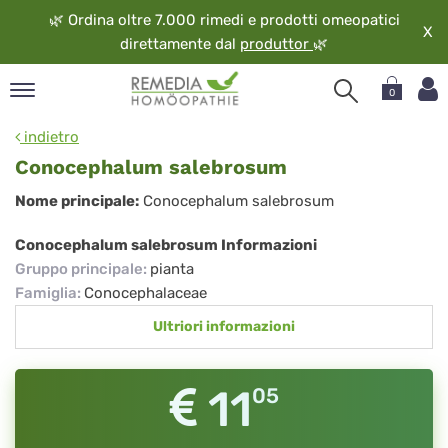
🌿
Ordina oltre 7.000 rimedi e prodotti omeopatici
X
direttamente dal
produttor
🌿
0
pand
indietro
ngua
Conocephalum salebrosum
pand
Conocephalum
Nome principale:
Conocephalum salebrosum
op
salebrosum
pand
Conocephalum salebrosum Informazioni
eopatia
Gruppo principale
:
pianta
pand
Famiglia
:
Conocephalaceae
vizio
Ultriori informazioni
pand
guardo
11
05