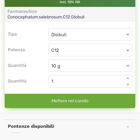
incl. 10% IVA
Farmaceutico
Conocephalum salebrosum
C12
Globuli
Tipo
Tipo
Globuli
Potenza
C12
Globuli
Quantità
Quantità
Mettere nel carello
Pontenze disponibili