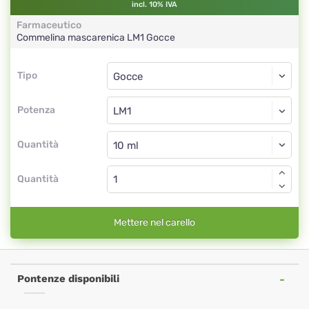
incl. 10% IVA
Farmaceutico
Commelina mascarenica
LM1
Gocce
Tipo
Tipo
Gocce
Potenza
LM1
Gocce
Quantità
Quantità
Mettere nel carello
Pontenze disponibili