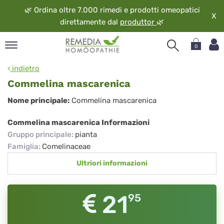
🌿
Ordina oltre 7.000 rimedi e prodotti omeopatici
X
direttamente dal
produttor
🌿
0
pand
indietro
ngua
Commelina mascarenica
pand
Commelina
Nome principale:
Commelina mascarenica
op
mascarenica
pand
Commelina mascarenica Informazioni
eopatia
Gruppo principale
:
pianta
pand
Famiglia
:
Comelinaceae
vizio
Ultriori informazioni
pand
guardo
21
95